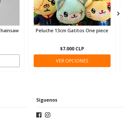
Chainsaw
Peluche 13cm Gatitos One piece
P
$7.000 CLP
VER OPCIONES
Síguenos