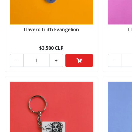
Llavero Lilith Evangelion
L
$3.500 CLP
-
+
-