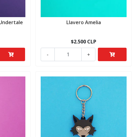
 Undertale
Llavero Amelia
$2.500 CLP
-
+