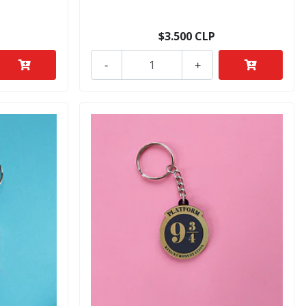
$3.500 CLP
-
+