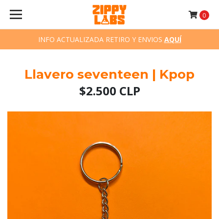
0
INFO ACTUALIZADA RETIRO Y ENVIOS
AQUÍ
Llavero seventeen | Kpop
$2.500 CLP