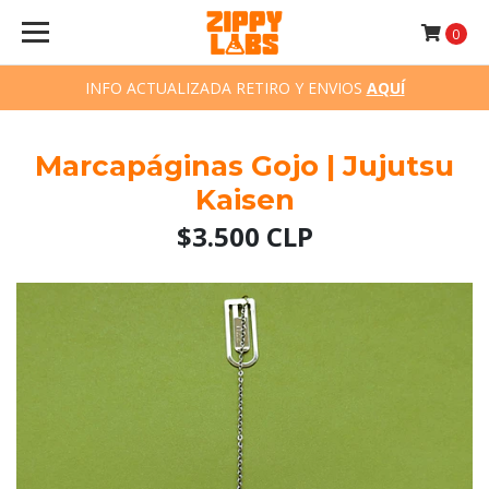
0
INFO ACTUALIZADA RETIRO Y ENVIOS
AQUÍ
Marcapáginas Gojo | Jujutsu
Kaisen
$3.500 CLP