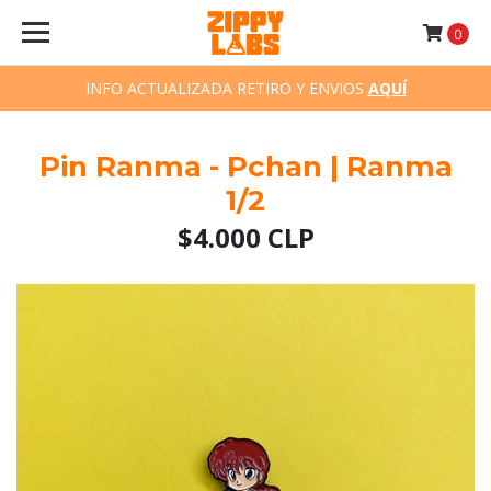
0
INFO ACTUALIZADA RETIRO Y ENVIOS
AQUÍ
Pin Ranma - Pchan | Ranma
1/2
$4.000 CLP