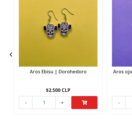
Aros Ebisu | Dorohedoro
Aros oj
$2.500 CLP
-
+
-