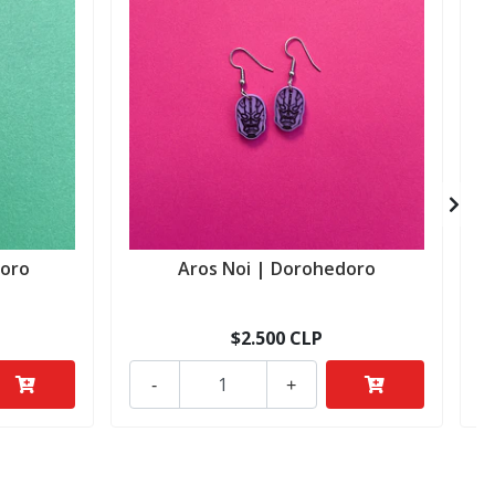
doro
Aros Noi | Dorohedoro
$2.500 CLP
-
+