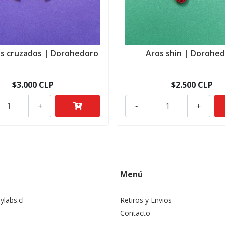
os cruzados | Dorohedoro
Aros shin | Dorohe
$3.000 CLP
$2.500 CLP
+
-
+
Menú
labs.cl
Retiros y Envios
Contacto