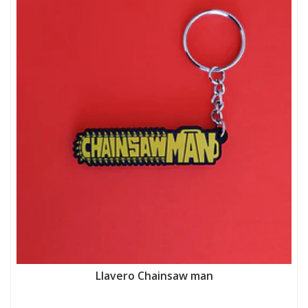
Llavero Chainsaw man