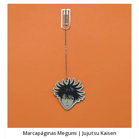
Marcapáginas Megumi | Jujutsu Kaisen