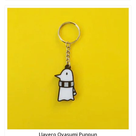
Llavero Oyasumi Punpun