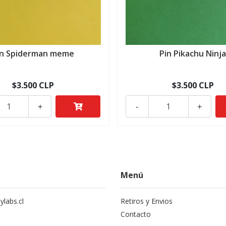
in Spiderman meme
Pin Pikachu Ninj
$3.500 CLP
$3.500 CLP
+
-
+
Menú
labs.cl
Retiros y Envios
Contacto