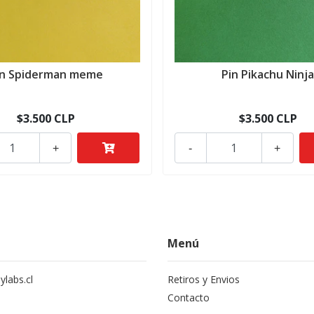
in Spiderman meme
Pin Pikachu Ninj
$3.500 CLP
$3.500 CLP
+
-
+
Menú
labs.cl
Retiros y Envios
Contacto