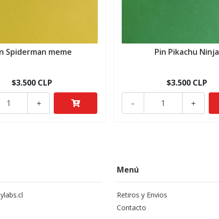
in Spiderman meme
Pin Pikachu Ninj
$3.500 CLP
$3.500 CLP
+
-
+
Menú
labs.cl
Retiros y Envios
Contacto