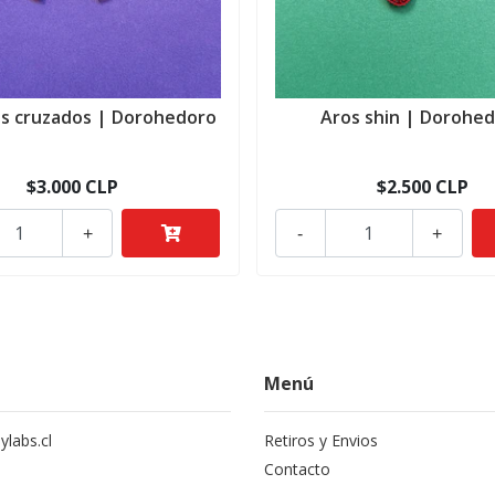
os cruzados | Dorohedoro
Aros shin | Dorohe
$3.000 CLP
$2.500 CLP
+
-
+
Menú
labs.cl
Retiros y Envios
Contacto