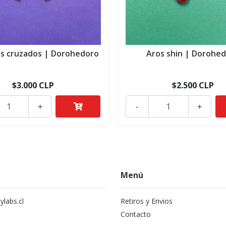
os cruzados | Dorohedoro
Aros shin | Dorohe
$3.000 CLP
$2.500 CLP
+
-
+
Menú
labs.cl
Retiros y Envios
Contacto