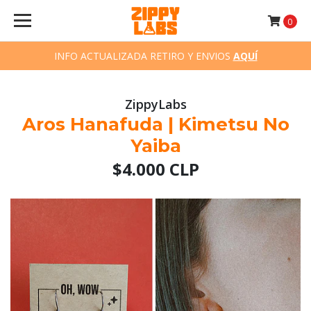
0
INFO ACTUALIZADA RETIRO Y ENVIOS
AQUÍ
ZippyLabs
Aros Hanafuda | Kimetsu No
Yaiba
$4.000 CLP