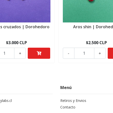
os cruzados | Dorohedoro
Aros shin | Dorohe
$3.000 CLP
$2.500 CLP
+
-
+
Menú
labs.cl
Retiros y Envios
Contacto